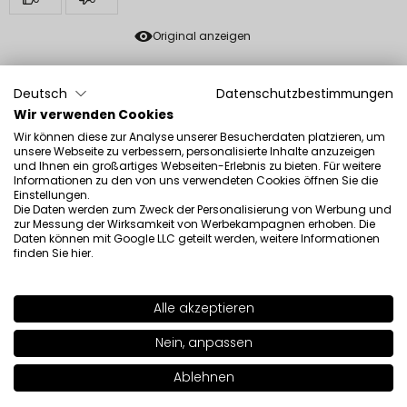
Original anzeigen
Deutsch
Datenschutzbestimmungen
Jill
verifiziert
Wir verwenden Cookies
5
Wir können diese zur Analyse unserer Besucherdaten platzieren, um
Ich liebe diesen Lippenstift! Ich trage es seit vielen
unsere Webseite zu verbessern, personalisierte Inhalte anzuzeigen
Jahren, farblich und langlebig.
und Ihnen ein großartiges Webseiten-Erlebnis zu bieten. Für weitere
Rezension eines ähnlichen Produkts:
Lippenstift
Informationen zu den von uns verwendeten Cookies öffnen Sie die
Einstellungen.
(Lippenstift: NF 278)
Die Daten werden zum Zweck der Personalisierung von Werbung und
zur Messung der Wirksamkeit von Werbekampagnen erhoben. Die
5/31/2026
Daten können mit Google LLC geteilt werden, weitere Informationen
finden Sie
hier
.
0
0
Original anzeigen
Alle akzeptieren
SHADE
NF 251
>
Nein, anpassen
Katja
verifiziert
+30
5
Ablehnen
In den Warenkorb legen
|
18.00€
Der Lippenstift ist ne glatte eins Wer rote Lippenstifte