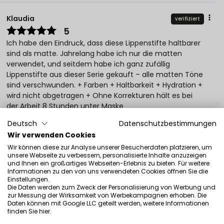
Klaudia
verifiziert
5
Ich habe den Eindruck, dass diese Lippenstifte haltbarer
sind als matte. Jahrelang habe ich nur die matten
verwendet, und seitdem habe ich ganz zufällig
Lippenstifte aus dieser Serie gekauft – alle matten Töne
sind verschwunden. + Farben + Haltbarkeit + Hydration +
wird nicht abgetragen + Ohne Korrekturen hält es bei
der Arbeit 8 Stunden unter Maske
9/11/2021
Deutsch
Datenschutzbestimmungen
0
0
Wir verwenden Cookies
Wir können diese zur Analyse unserer Besucherdaten platzieren, um
Original anzeigen
unsere Webseite zu verbessern, personalisierte Inhalte anzuzeigen
und Ihnen ein großartiges Webseiten-Erlebnis zu bieten. Für weitere
Informationen zu den von uns verwendeten Cookies öffnen Sie die
Einstellungen.
Monika
verifiziert
Die Daten werden zum Zweck der Personalisierung von Werbung und
5
zur Messung der Wirksamkeit von Werbekampagnen erhoben. Die
Daten können mit Google LLC geteilt werden, weitere Informationen
Hochwertige Lippenstifte. Ein interessanter Effekt, der die
finden Sie
hier
.
Lippen leicht vergrößert.