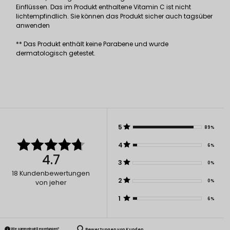
Einflüssen. Das im Produkt enthaltene Vitamin C ist nicht
lichtempfindlich. Sie können das Produkt sicher auch tagsüber
anwenden
** Das Produkt enthält keine Parabene und wurde
dermatologisch getestet.
5
89%
4
6%
4.7
3
0%
18
Kundenbewertungen
2
0%
von jeher
1
6%
Bewertungen von Kunden
Wie sammeln wir Bewertungen?