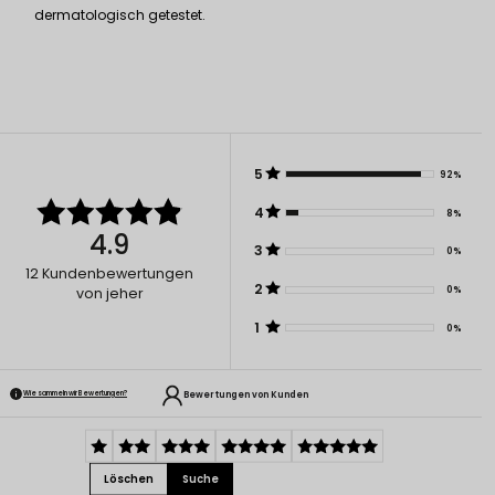
dermatologisch getestet.
5
92%
4
8%
4.9
3
0%
12
Kundenbewertungen
2
0%
von jeher
1
0%
Bewertungen von Kunden
Wie sammeln wir Bewertungen?
Löschen
Suche