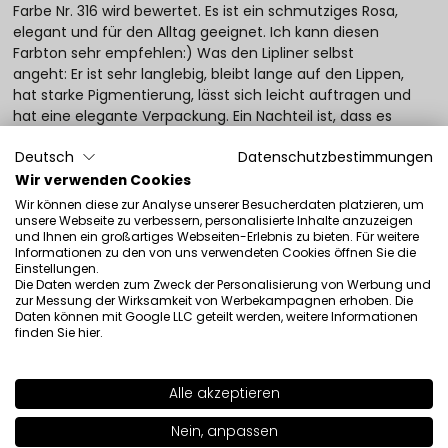
Farbe Nr. 316 wird bewertet. Es ist ein schmutziges Rosa,
elegant und für den Alltag geeignet. Ich kann diesen
Farbton sehr empfehlen:) Was den Lipliner selbst
angeht: Er ist sehr langlebig, bleibt lange auf den Lippen,
hat starke Pigmentierung, lässt sich leicht auftragen und
hat eine elegante Verpackung. Ein Nachteil ist, dass es
die Lippen austrocknet, daher ist es besser, zuerst einen
Deutsch
Datenschutzbestimmungen
normalen, feuchtigkeitsspendenden Lippenstift
aufzutragen. Trotz dieses einen Nachteils kann ich es
Wir verwenden Cookies
sehr empfehlen, denn es ist ein wirklich tolles polnisches
Wir können diese zur Analyse unserer Besucherdaten platzieren, um
Produkt! Wie auch immer, wie die meisten Inglot-
unsere Webseite zu verbessern, personalisierte Inhalte anzuzeigen
und Ihnen ein großartiges Webseiten-Erlebnis zu bieten. Für weitere
Produkte :)
Informationen zu den von uns verwendeten Cookies öffnen Sie die
Rezension eines ähnlichen Produkts:
COLOUR PLAY
Einstellungen.
Die Daten werden zum Zweck der Personalisierung von Werbung und
Lipliner COLOUR PLAY Lipliner 311
zur Messung der Wirksamkeit von Werbekampagnen erhoben. Die
Daten können mit Google LLC geteilt werden, weitere Informationen
10/6/2016
finden Sie
hier
.
0
0
Original anzeigen
Alle akzeptieren
SHADE
322
>
Nein, anpassen