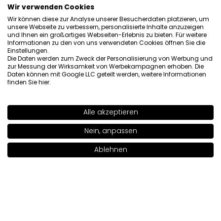
Wir verwenden Cookies
Wir können diese zur Analyse unserer Besucherdaten platzieren, um
unsere Webseite zu verbessern, personalisierte Inhalte anzuzeigen
I have read the information regarding the processing of my
und Ihnen ein großartiges Webseiten-Erlebnis zu bieten. Für weitere
personal data by INGLOT S.A. in the context of the newsletter.
Informationen zu den von uns verwendeten Cookies öffnen Sie die
Einstellungen.
Die Daten werden zum Zweck der Personalisierung von Werbung und
zur Messung der Wirksamkeit von Werbekampagnen erhoben. Die
Daten können mit Google LLC geteilt werden, weitere Informationen
finden Sie
hier
.
Über uns

Alle akzeptieren
Nein, anpassen
Kundenservice

Ablehnen
In den Warenkorb legen
|
5.00€
Informationen

Social

Kontakt