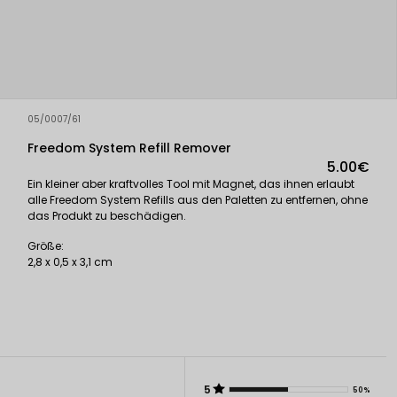
05/0007/61
Freedom System Refill Remover
5.00€
Ein kleiner aber kraftvolles Tool mit Magnet, das ihnen erlaubt
alle Freedom System Refills aus den Paletten zu entfernen, ohne
das Produkt zu beschädigen.
Größe:
2,8 x 0,5 x 3,1 cm
5
50%