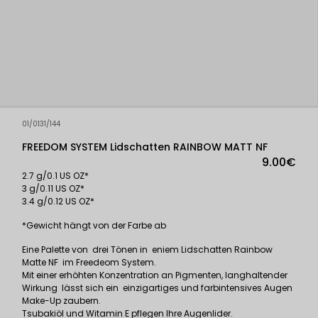
01/0131/144
FREEDOM SYSTEM Lidschatten RAINBOW MATT NF
9.00€
2.7 g/0.1 US OZ*
3 g/0.11 US OZ*
3.4 g/0.12 US OZ*
*Gewicht hängt von der Farbe ab
Eine Palette von drei Tönen in eniem Lidschatten Rainbow
Matte NF im Freedeom System.
Mit einer erhöhten Konzentration an Pigmenten, langhaltender
Wirkung lässt sich ein einzigartiges und farbintensives Augen
Make-Up zaubern.
Tsubakiöl und Witamin E pflegen Ihre Augenlider.