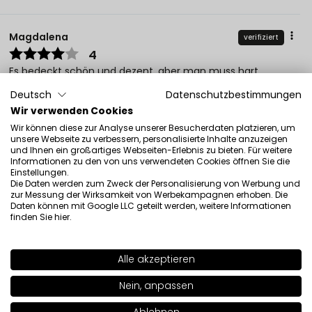
Magdalena
verifiziert
4
Es bedeckt schön und dezent, aber man muss hart
arbeiten, um das ganze Augenlid zu bedecken. Es fällt
Deutsch
Datenschutzbestimmungen
nicht ab.
Wir verwenden Cookies
5/4/2026
Wir können diese zur Analyse unserer Besucherdaten platzieren, um
0
0
unsere Webseite zu verbessern, personalisierte Inhalte anzuzeigen
und Ihnen ein großartiges Webseiten-Erlebnis zu bieten. Für weitere
Informationen zu den von uns verwendeten Cookies öffnen Sie die
Original anzeigen
Einstellungen.
Die Daten werden zum Zweck der Personalisierung von Werbung und
zur Messung der Wirksamkeit von Werbekampagnen erhoben. Die
Daten können mit Google LLC geteilt werden, weitere Informationen
Mirosława
verifiziert
finden Sie
hier
.
3
Lidschatten mit dezenten Farben. Das Line-up ist gut,
aber sie hält nicht den ganzen Tag durch.
Alle akzeptieren
Rezension eines ähnlichen Produkts:
FREEDOM SYSTEM
SHADE
144
>
Nein, anpassen
Lidschatten RAINBOW MATT NF (FREEDOM SYSTEM
Lidschatten RAINBOW MATT NF: 142)