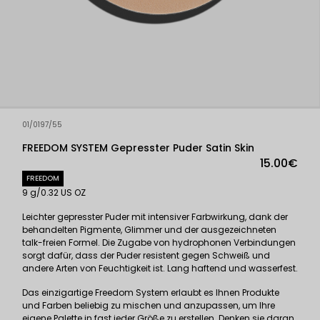
01/0197/55
FREEDOM SYSTEM Gepresster Puder Satin Skin
15.00€
FREEDOM
9 g/0.32 US OZ
Leichter gepresster Puder mit intensiver Farbwirkung, dank der
behandelten Pigmente, Glimmer und der ausgezeichneten
talk-freien Formel. Die Zugabe von hydrophonen Verbindungen
sorgt dafür, dass der Puder resistent gegen Schweiß und
andere Arten von Feuchtigkeit ist. Lang haftend und wasserfest.
Das einzigartige Freedom System erlaubt es Ihnen Produkte
und Farben beliebig zu mischen und anzupassen, um Ihre
eigene Palette in fast jeder Größe zu erstellen. Denken sie daran,