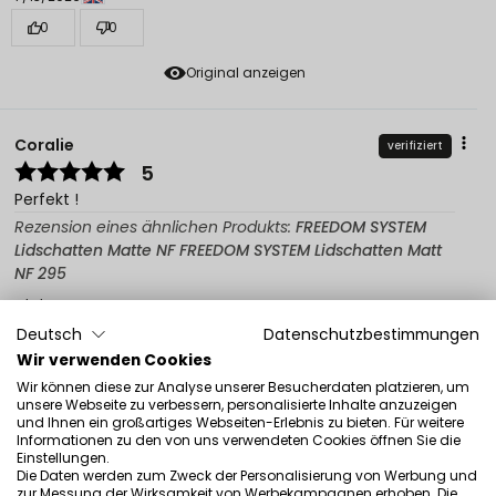
0
0
Original anzeigen
Coralie
verifiziert
5
Perfekt !
Rezension eines ähnlichen Produkts:
FREEDOM SYSTEM
Lidschatten Matte NF FREEDOM SYSTEM Lidschatten Matt
NF 295
7/2/2026
Deutsch
Datenschutzbestimmungen
0
0
Wir verwenden Cookies
Original anzeigen
Wir können diese zur Analyse unserer Besucherdaten platzieren, um
unsere Webseite zu verbessern, personalisierte Inhalte anzuzeigen
und Ihnen ein großartiges Webseiten-Erlebnis zu bieten. Für weitere
Informationen zu den von uns verwendeten Cookies öffnen Sie die
Magdalena Julianna
verifiziert
Einstellungen.
Die Daten werden zum Zweck der Personalisierung von Werbung und
5
zur Messung der Wirksamkeit von Werbekampagnen erhoben. Die