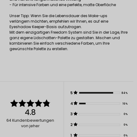
- Für intensive Farben und eine perfekte, matte Oberfläche
Unser Tipp: Wenn Sie die Lebensdauer des Make-ups
verlängern möchten, empfehlen wir Ihnen, es auf eine
Eyeshadow Keeper-Basis aufzutragen.
Mit dem einzigartigen Freedom System sind Sie in der Lage, Ihre
ganz eigene Lidschatten-Palette zu gestalten. Mischen und
kombinieren Sie einfach verschiedene Farben, um Ihre
gewünschte Palette zu erstellen.
5
84%
4
16%
4.8
3
0%
64
Kundenbewertungen
2
0%
von jeher
1
0%