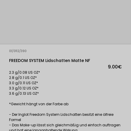
01/0112/390
FREEDOM SYSTEM Lidschatten Matte NF
9.00€
2.3 g/0.08 US OZ*
2.8 g/0.1 US OZ*
3.0 g/0.11 US OZ*
3.3 g/0.12 US OZ*
3.6 g/0.13 US OZ*
*Gewicht hängt von der Farbe ab
- Der Inglot Freedom System Lidschatten besitzt eine ölfreie
Formel
- Das Make-up lässt sich gleichmäßig und einfach auftragen
und hat eine langanhaltende Wirkung