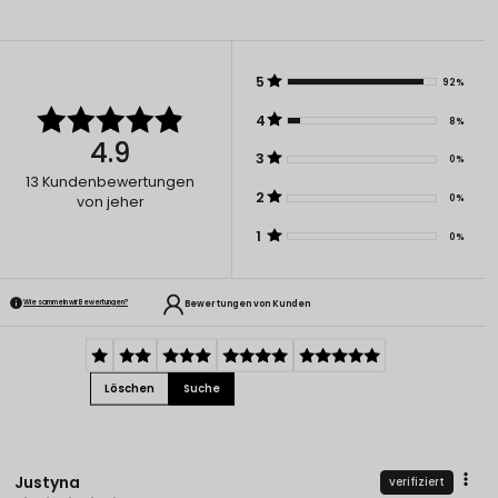
5
92%
4
8%
4.9
3
0%
13
Kundenbewertungen
2
0%
von jeher
1
0%
Bewertungen von Kunden
Wie sammeln wir Bewertungen?
Löschen
Suche
Justyna
verifiziert