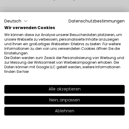
Asia
verifiziert
Deutsch
Datenschutzbestimmungen
5
Wir verwenden Cookies
Ich habe kürzlich dieses Rouge gekauft und es ist
Wir können diese zur Analyse unserer Besucherdaten platzieren, um
fantastisch. Robust, zart und eine großartige Ergänzung
unsere Webseite zu verbessern, personalisierte Inhalte anzuzeigen
zu einem mädchenhaften Look. Es riecht etwas
und Ihnen ein großartiges Webseiten-Erlebnis zu bieten. Für weitere
Informationen zu den von uns verwendeten Cookies öffnen Sie die
chemisch, aber es ist nicht sehr nervig, außerdem sieht
Einstellungen.
es auf den Wangen sehr gut aus!
Die Daten werden zum Zweck der Personalisierung von Werbung und
9/27/2022
zur Messung der Wirksamkeit von Werbekampagnen erhoben. Die
Daten können mit Google LLC geteilt werden, weitere Informationen
0
0
finden Sie
hier
.
Original anzeigen
Alle akzeptieren
SHADE
91
>
Marta
Nein, anpassen
verifiziert
5
Ablehnen
Ich habe Nr. 95, eine perfekte Herbstfarbe, Braun
In den Warenkorb legen
|
25.00€
gemischt mit Rosa. Die Konsistenz ist sehr flüssig, die
Foundations sind tendenziell dicker. Es stört mich nicht,