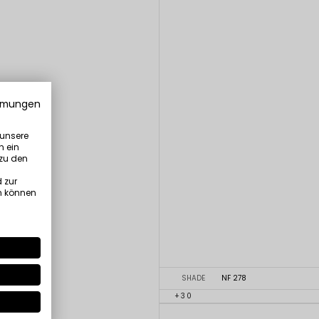
mmungen
 unsere
n ein
 zu den
 zur
n können
SHADE
NF 278
+30