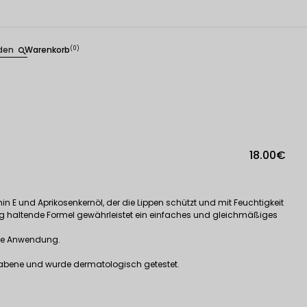
den
Warenkorb
(0)
search
18.00€
min E und Aprikosenkernöl, der die Lippen schützt und mit Feuchtigkeit
lang haltende Formel gewährleistet ein einfaches und gleichmäßiges
 die Anwendung.
arabene und wurde dermatologisch getestet.