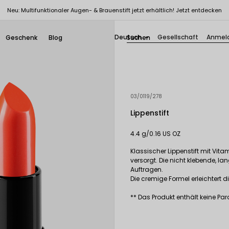
Neu: Multifunktionaler Augen- & Brauenstift jetzt erhältlich! Jetzt entdecken
Deutsch
Gesellschaft
Anmel
Geschenk
Blog

03/0119/278
Lippenstift
4.4 g/0.16 US OZ
Klassischer Lippenstift mit Vita
versorgt. Die nicht klebende, 
Auftragen.
Die cremige Formel erleichtert
** Das Produkt enthält keine P