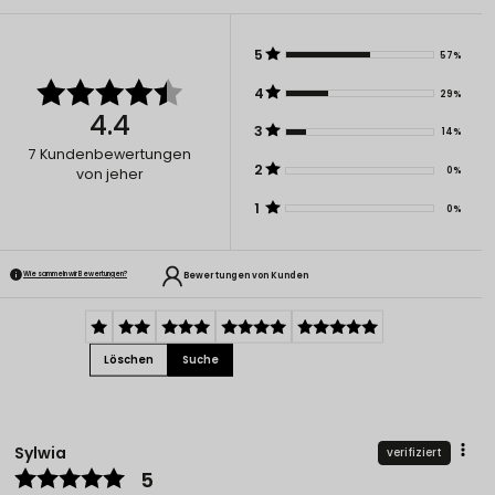
5
57%
4
29%
4.4
3
14%
7
Kundenbewertungen
2
0%
von jeher
1
0%
Bewertungen von Kunden
Wie sammeln wir Bewertungen?
Löschen
Suche
Sylwia
verifiziert
5