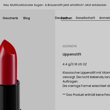
Neu: Multifunktionaler Augen- & Brauenstift jetzt erhältlich! Jetzt entdecken
Deutsch
Gesellschaft
Anmel
Geschenk
Blog

03/0119/176
Lippenstift
4.4 g/0.16 US OZ
Klassischer Lippenstift mit Vita
versorgt. Die nicht klebende, 
Auftragen.
Die cremige Formel erleichtert
** Das Produkt enthält keine P