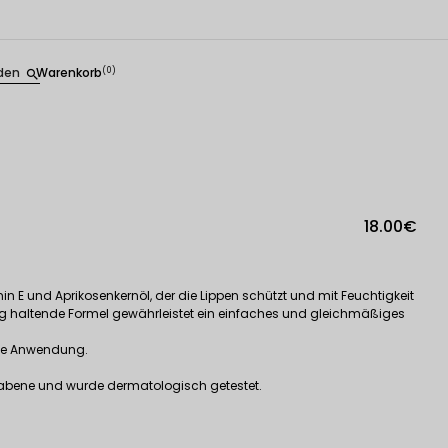
den
Warenkorb
(0)
search
18.00€
min E und Aprikosenkernöl, der die Lippen schützt und mit Feuchtigkeit
lang haltende Formel gewährleistet ein einfaches und gleichmäßiges
 die Anwendung.
arabene und wurde dermatologisch getestet.