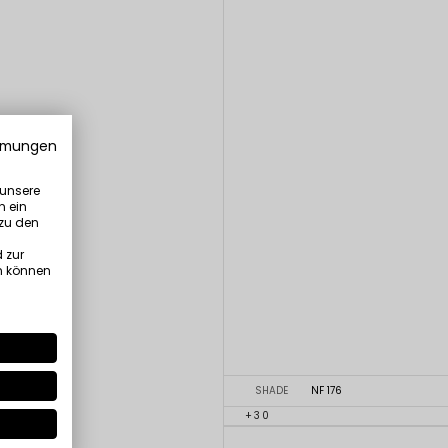
mmungen
 unsere
n ein
 zu den
 zur
n können
SHADE
NF 176
+30