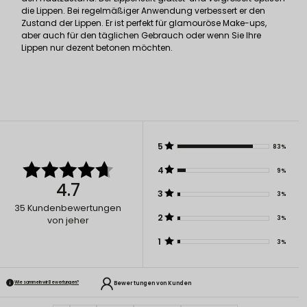
die Lippen. Bei regelmäßiger Anwendung verbessert er den
Zustand der Lippen. Er ist perfekt für glamouröse Make-ups,
aber auch für den täglichen Gebrauch oder wenn Sie Ihre
Lippen nur dezent betonen möchten.
5
83%
4
9%
4.7
3
3%
35
Kundenbewertungen
2
3%
von jeher
1
3%
Bewertungen von Kunden
Wie sammeln wir Bewertungen?