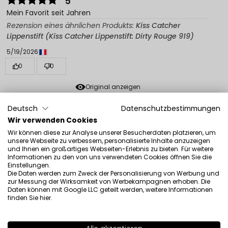
5
Mein Favorit seit Jahren
Rezension eines ähnlichen Produkts:
Kiss Catcher
Lippenstift (Kiss Catcher Lippenstift: Dirty Rouge 919)
5/19/2026
0
0
Original anzeigen
Deutsch
Datenschutzbestimmungen
Sylwia
Wir verwenden Cookies
verifiziert
5
Wir können diese zur Analyse unserer Besucherdaten platzieren, um
unsere Webseite zu verbessern, personalisierte Inhalte anzuzeigen
Ich mag diesen Lippenstift und diese Farbe wirklich sehr,
und Ihnen ein großartiges Webseiten-Erlebnis zu bieten. Für weitere
ich empfehle es.
Informationen zu den von uns verwendeten Cookies öffnen Sie die
Einstellungen.
Rezension eines ähnlichen Produkts:
Kiss Catcher
Die Daten werden zum Zweck der Personalisierung von Werbung und
Lippenstift (Kiss Catcher Lippenstift: Dirty Rouge 919)
zur Messung der Wirksamkeit von Werbekampagnen erhoben. Die
Daten können mit Google LLC geteilt werden, weitere Informationen
5/12/2026
finden Sie
hier
.
0
0