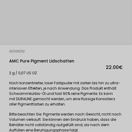
01/0011/112
AMC Pure Pigment Lidschatten
22.00€
2 g / 0,07 US OZ
Hoch konzentrierter, loser Farbpuder mit zarten bis hin zu ultra-
intensiven Effekten, je nach Anwendung. Das Produkt enthält
Schwammkürbis-Öl und fast 90% reine Pigmente. Es kann
mit
DURALINE
gemischt werden, um eine flüssige Konsistenz
aller Pigmentfarben zu erhalten.
Bitte beachten Sie: Pigmente werden nach Gewicht, nicht nach
Volumen verkauft. Sie können den Eindruck haben, dass die
Behälter nicht vollständig aufgefüllt sind, da nach dem
Auffüllen eine Beruhigungsphase folgt.