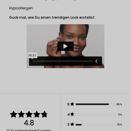
Hypoallergen.
Guck mal, wie Du einen trendigen Look erstellst:
5
85%
4
0%
4.8
3
15%
13
Kundenbewertungen