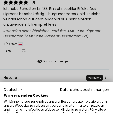
5
Ich habe Schatten Nr. 133. Ein sehr subtiler Effekt. Das
Pigment ist sehr kräftig – burgunderrotes Gold. Es sieht
wunderschön auf dem Augenlid aus. Sehr einfach
anzuwenden. Ich empfehle es
Rezension eines ähnlichen Produkts:
AMC Pure Pigment
Lidschatten (AMC Pure Pigment Lidschatten: 121)
4/4/2024
0
0
Original anzeigen
Natalia
verifiziert
5
Deutsch
Datenschutzbestimmungen
Super einfache Anwendung, wunderschöner Glanz. Es
bleibt wunderschön auf den Augenlidern. Ich habe bei
Wir verwenden Cookies
der Arbeit viel Lob bekommen. Ich empfehle es!
Wir können diese zur Analyse unserer Besucherdaten platzieren, um
unsere Webseite zu verbessern, personalisierte Inhalte anzuzeigen
Rezension eines ähnlichen Produkts:
AMC Pure Pigment
und Ihnen ein großartiges Webseiten-Erlebnis zu bieten. Für weitere
Lidschatten (AMC Pure Pigment Lidschatten: 121)