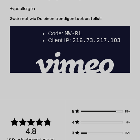
Hypoallergen.
Guck mal, wie Du einen trendigen Look erstellst:
5
85%
4
0%
4.8
3
15%
13
Kundenbewertungen