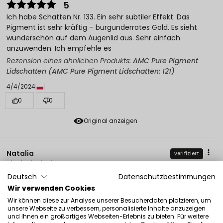
5
Ich habe Schatten Nr. 133. Ein sehr subtiler Effekt. Das
Pigment ist sehr kräftig – burgunderrotes Gold. Es sieht
wunderschön auf dem Augenlid aus. Sehr einfach
anzuwenden. Ich empfehle es
Rezension eines ähnlichen Produkts:
AMC Pure Pigment
Lidschatten (AMC Pure Pigment Lidschatten: 121)
4/4/2024
0
0
Original anzeigen
Natalia
verifiziert
5
Deutsch
Datenschutzbestimmungen
Super einfache Anwendung, wunderschöner Glanz. Es
bleibt wunderschön auf den Augenlidern. Ich habe bei
Wir verwenden Cookies
der Arbeit viel Lob bekommen. Ich empfehle es!
Wir können diese zur Analyse unserer Besucherdaten platzieren, um
unsere Webseite zu verbessern, personalisierte Inhalte anzuzeigen
Rezension eines ähnlichen Produkts:
AMC Pure Pigment
und Ihnen ein großartiges Webseiten-Erlebnis zu bieten. Für weitere
Lidschatten (AMC Pure Pigment Lidschatten: 121)