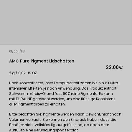
01/0011/118
AMC Pure Pigment Lidschatten
22.00€
2 g / 0,07 US OZ
Hoch konzentrierter, loser Farbpuder mit zarten bis hin zu ultra-
intensiven Effekten, je nach Anwendung. Das Produkt enthält
Schwammkürbis-Öl und fast 90% reine Pigmente. Es kann
mit
DURALINE
gemischt werden, um eine flüssige Konsistenz
aller Pigmentfarben zu erhalten.
Bitte beachten Sie: Pigmente werden nach Gewicht, nicht nach
Volumen verkauft. Sie können den Eindruck haben, dass die
Behälter nicht vollständig aufgefüllt sind, da nach dem
Auffüllen eine Beruhigungsphase folgt.