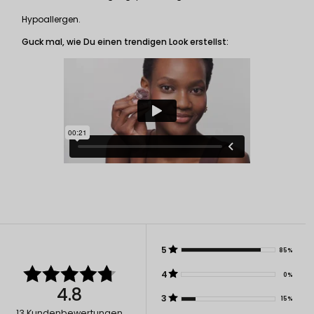
Hypoallergen.
Guck mal, wie Du einen trendigen Look erstellst:
5
85%
4
0%
4.8
3
15%
13
Kundenbewertungen