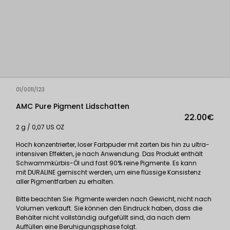
01/0011/123
AMC Pure Pigment Lidschatten
22.00€
2 g / 0,07 US OZ
Hoch konzentrierter, loser Farbpuder mit zarten bis hin zu ultra-
intensiven Effekten, je nach Anwendung. Das Produkt enthält
Schwammkürbis-Öl und fast 90% reine Pigmente. Es kann
mit
DURALINE
gemischt werden, um eine flüssige Konsistenz
aller Pigmentfarben zu erhalten.
Bitte beachten Sie: Pigmente werden nach Gewicht, nicht nach
Volumen verkauft. Sie können den Eindruck haben, dass die
Behälter nicht vollständig aufgefüllt sind, da nach dem
Auffüllen eine Beruhigungsphase folgt.