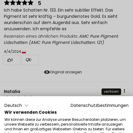
5
Ich habe Schatten Nr. 133. Ein sehr subtiler Effekt. Das
Pigment ist sehr kräftig – burgunderrotes Gold. Es sieht
wunderschön auf dem Augenlid aus. Sehr einfach
anzuwenden. Ich empfehle es
Rezension eines ähnlichen Produkts:
AMC Pure Pigment
Lidschatten (AMC Pure Pigment Lidschatten: 121)
4/4/2024
0
0
Original anzeigen
Natalia
verifiziert
5
Deutsch
Datenschutzbestimmungen
Super einfache Anwendung, wunderschöner Glanz. Es
bleibt wunderschön auf den Augenlidern. Ich habe bei
Wir verwenden Cookies
der Arbeit viel Lob bekommen. Ich empfehle es!
Wir können diese zur Analyse unserer Besucherdaten platzieren, um
unsere Webseite zu verbessern, personalisierte Inhalte anzuzeigen
Rezension eines ähnlichen Produkts:
AMC Pure Pigment
und Ihnen ein großartiges Webseiten-Erlebnis zu bieten. Für weitere
Lidschatten (AMC Pure Pigment Lidschatten: 121)