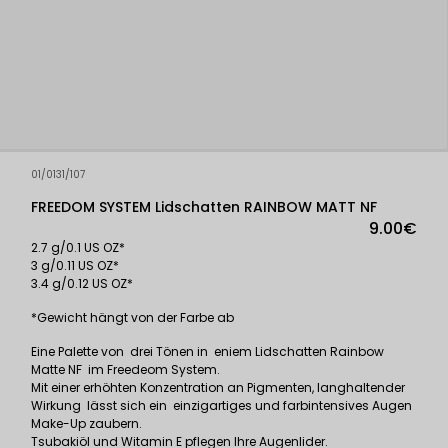
01/0131/107
FREEDOM SYSTEM Lidschatten RAINBOW MATT NF
9.00€
2.7 g/0.1 US OZ*
3 g/0.11 US OZ*
3.4 g/0.12 US OZ*
*Gewicht hängt von der Farbe ab
Eine Palette von drei Tönen in eniem Lidschatten Rainbow
Matte NF im Freedeom System.
Mit einer erhöhten Konzentration an Pigmenten, langhaltender
Wirkung lässt sich ein einzigartiges und farbintensives Augen
Make-Up zaubern.
Tsubakiöl und Witamin E pflegen Ihre Augenlider.