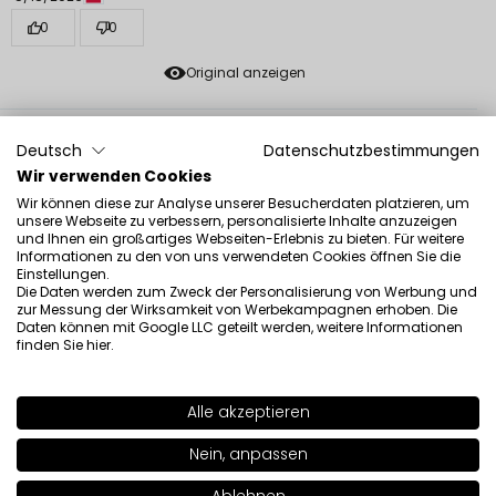
0
0
Original anzeigen
Magdalena
verifiziert
Deutsch
Datenschutzbestimmungen
4
Wir verwenden Cookies
Es bedeckt schön und dezent, aber man muss hart
Wir können diese zur Analyse unserer Besucherdaten platzieren, um
arbeiten, um das ganze Augenlid zu bedecken. Es fällt
unsere Webseite zu verbessern, personalisierte Inhalte anzuzeigen
und Ihnen ein großartiges Webseiten-Erlebnis zu bieten. Für weitere
nicht ab.
Informationen zu den von uns verwendeten Cookies öffnen Sie die
Rezension eines ähnlichen Produkts:
FREEDOM SYSTEM
Einstellungen.
Die Daten werden zum Zweck der Personalisierung von Werbung und
Lidschatten RAINBOW MATT NF (FREEDOM SYSTEM
zur Messung der Wirksamkeit von Werbekampagnen erhoben. Die
Lidschatten RAINBOW MATT NF: 144)
Daten können mit Google LLC geteilt werden, weitere Informationen
finden Sie
hier
.
5/4/2026
0
0
Alle akzeptieren
Original anzeigen
SHADE
107
>
Nein, anpassen