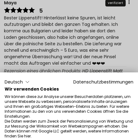
Maya
verifiziert
5
Bester Lippenstift! Hinterlässt keine Spuren, ist leicht
aufzutragen und bleibt den ganzen Tag erhalten. Ich
komme aus Bulgarien und leider haben sie dort den
Laden geschlossen, also habe ich angefangen, online
über die polnische Seite zu bestellen. Die Lieferung war
schnell und erschwinglich – 5 Euro, was eine sehr
angenehme Überraschung war! Und der neue Pinsel
macht das Auftragen viel einfacher und ❤️❤️❤️
Rezension eines ähnlichen Produkts:
HD Lippenstift Matt
(HD Lippenstift Matt: 45)
Deutsch
Datenschutzbestimmungen
6/21/2026
Wir verwenden Cookies
0
0
Wir können diese zur Analyse unserer Besucherdaten platzieren, um
unsere Webseite zu verbessern, personalisierte Inhalte anzuzeigen
und Ihnen ein großartiges Webseiten-Erlebnis zu bieten. Für weitere
Original anzeigen
Informationen zu den von uns verwendeten Cookies öffnen Sie die
Einstellungen.
Die Daten werden zum Zweck der Personalisierung von Werbung und
zur Messung der Wirksamkeit von Werbekampagnen erhoben. Die
Fiona
verifiziert
Daten können mit Google LLC geteilt werden, weitere Informationen
5
finden Sie
hier
.