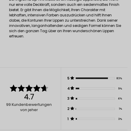
nur eine volle Deckkraft, sondern auch ein seidenmattes Finish
bietet. Er gibt Ihnen die Möglichkeit, Ihren Charakter mit
lebhaften, intensiven Farben auszudrücken und hilft Ihnen
dabei, die Konturen Ihrer Lippen zu unterstreichen. Dank seiner
innovativen, langanhaltenden und seidigen Formel können Sie
sich den ganzen Tag über an Ihren wunderschönen Lippen
erfreuen.
5
83%
4
9%
4.7
3
4%
99
Kundenbewertungen
2
1%
von jeher
1
3%