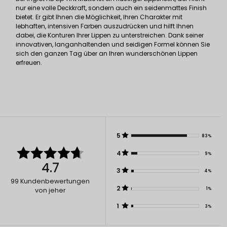
nur eine volle Deckkraft, sondern auch ein seidenmattes Finish
bietet. Er gibt Ihnen die Möglichkeit, Ihren Charakter mit
lebhaften, intensiven Farben auszudrücken und hilft Ihnen
dabei, die Konturen Ihrer Lippen zu unterstreichen. Dank seiner
innovativen, langanhaltenden und seidigen Formel können Sie
sich den ganzen Tag über an Ihren wunderschönen Lippen
erfreuen.
5
83%
4
9%
4.7
3
4%
99
Kundenbewertungen
2
1%
von jeher
1
3%