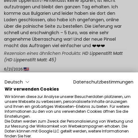
Bester Lippenstift! Hinterlässt keine Spuren, ist leicht
aufzutragen und bleibt den ganzen Tag erhalten. Ich
komme aus Bulgarien und leider haben sie dort den
Laden geschlossen, also habe ich angefangen, online
über die polnische Seite zu bestellen. Die Lieferung war
schnell und erschwinglich – 5 Euro, was eine sehr
angenehme Überraschung war! Und der neue Pinsel
macht das Auftragen viel einfacher und ❤️❤️❤️
Rezension eines ähnlichen Produkts:
HD Lippenstift Matt
(HD Lippenstift Matt: 45)
6/21/2026
0
0
Deutsch
Datenschutzbestimmungen
Wir verwenden Cookies
Original anzeigen
Wir können diese zur Analyse unserer Besucherdaten platzieren, um
unsere Webseite zu verbessern, personalisierte Inhalte anzuzeigen
und Ihnen ein großartiges Webseiten-Erlebnis zu bieten. Für weitere
Fiona
verifiziert
Informationen zu den von uns verwendeten Cookies öffnen Sie die
Einstellungen.
5
Die Daten werden zum Zweck der Personalisierung von Werbung und
Ich liebe diese Lippen immer, sie sind großartig, um
zur Messung der Wirksamkeit von Werbekampagnen erhoben. Die
Daten können mit Google LLC geteilt werden, weitere Informationen
draufzubleiben
finden Sie
hier
.