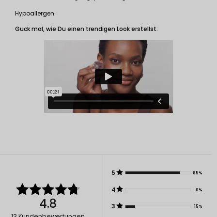
Hypoallergen.
Guck mal, wie Du einen trendigen Look erstellst:
5
85%
4
0%
4.8
3
15%
13
Kundenbewertungen