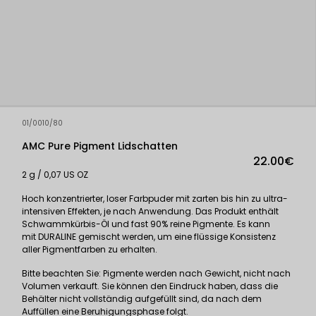
01/0010/80
AMC Pure Pigment Lidschatten
22.00€
2 g / 0,07 US OZ
Hoch konzentrierter, loser Farbpuder mit zarten bis hin zu ultra-
intensiven Effekten, je nach Anwendung. Das Produkt enthält
Schwammkürbis-Öl und fast 90% reine Pigmente. Es kann
mit
DURALINE
gemischt werden, um eine flüssige Konsistenz
aller Pigmentfarben zu erhalten.
Bitte beachten Sie: Pigmente werden nach Gewicht, nicht nach
Volumen verkauft. Sie können den Eindruck haben, dass die
Behälter nicht vollständig aufgefüllt sind, da nach dem
Auffüllen eine Beruhigungsphase folgt.