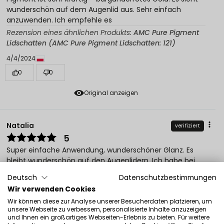
wunderschön auf dem Augenlid aus. Sehr einfach
anzuwenden. Ich empfehle es
Rezension eines ähnlichen Produkts:
AMC Pure Pigment
Lidschatten (AMC Pure Pigment Lidschatten: 121)
4/4/2024
0
0
Original anzeigen
Natalia
verifiziert
5
Super einfache Anwendung, wunderschöner Glanz. Es
bleibt wunderschön auf den Augenlidern. Ich habe bei
der Arbeit viel Lob bekommen. Ich empfehle es!
Deutsch
Datenschutzbestimmungen
Rezension eines ähnlichen Produkts:
AMC Pure Pigment
Wir verwenden Cookies
Lidschatten (AMC Pure Pigment Lidschatten: 121)
Wir können diese zur Analyse unserer Besucherdaten platzieren, um
2/9/2023
unsere Webseite zu verbessern, personalisierte Inhalte anzuzeigen
und Ihnen ein großartiges Webseiten-Erlebnis zu bieten. Für weitere
0
0