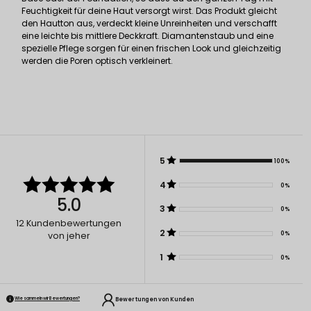
Feuchtigkeit für deine Haut versorgt wirst. Das Produkt gleicht
den Hautton aus, verdeckt kleine Unreinheiten und verschafft
eine leichte bis mittlere Deckkraft. Diamantenstaub und eine
spezielle Pflege sorgen für einen frischen Look und gleichzeitig
werden die Poren optisch verkleinert.
5
100%
4
0%
5.0
3
0%
12
Kundenbewertungen
2
0%
von jeher
1
0%
Bewertungen von Kunden
Wie sammeln wir Bewertungen?