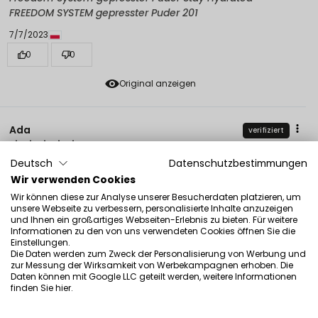
FREEDOM SYSTEM gepresster Puder 201
7/7/2023
0
0
Original anzeigen
Ada
verifiziert
5
Deutsch
Datenschutzbestimmungen
Das beste Puder, das ich je hatte! Es enthält kein
Talkumpuder oder Siliziumdioxid, sodass es nicht
Wir verwenden Cookies
austrocknet, reizt oder zerbröckelt. Ich trage
Wir können diese zur Analyse unserer Besucherdaten platzieren, um
Kontaktlinsen und es gibt kein Problem damit. Concealer
unsere Webseite zu verbessern, personalisierte Inhalte anzuzeigen
und Ihnen ein großartiges Webseiten-Erlebnis zu bieten. Für weitere
und Foundation sind fixiert, aber auch wunderschön
Informationen zu den von uns verwendeten Cookies öffnen Sie die
verarbeitet mit einem so zarten und frischen Glow.
Einstellungen.
Absolut keine Teilchen. Farbe 209 perfekt für blasse
Die Daten werden zum Zweck der Personalisierung von Werbung und
zur Messung der Wirksamkeit von Werbekampagnen erhoben. Die
Menschen!
Daten können mit Google LLC geteilt werden, weitere Informationen
Rezension eines ähnlichen Produkts:
Stay Hydrated
finden Sie
hier
.
Freedom System gepresster Puder Stay Hydrated
FREEDOM SYSTEM gepresster Puder 201