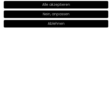
Alle akzeptieren
3/18/2020
SHADE
202
>
Nein, anpassen
0
0
Ablehnen
Original anzeigen
In den Warenkorb legen
|
20.00€
Elżbieta
verifiziert
5
Kundenbewertung des Produkts:
Ausgezeichnet
3/29/2026
0
0
Ewa
verifiziert
5
Kundenbewertung des Produkts:
Ausgezeichnet
3/21/2026
0
0