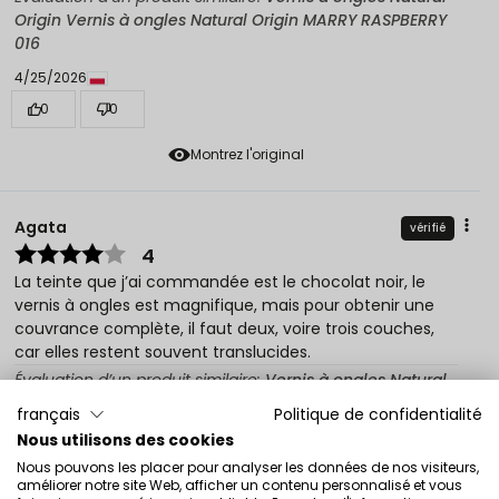
Origin Vernis à ongles Natural Origin MARRY RASPBERRY
016
4/25/2026
0
0
Montrez l'original
Agata
vérifié
4
La teinte que j’ai commandée est le chocolat noir, le
vernis à ongles est magnifique, mais pour obtenir une
couvrance complète, il faut deux, voire trois couches,
car elles restent souvent translucides.
Évaluation d’un produit similaire:
Vernis à ongles Natural
Origin Vernis à ongles Natural Origin TRUE EBONY 017
français
Politique de confidentialité
3/31/2026
Nous utilisons des cookies
Nous pouvons les placer pour analyser les données de nos visiteurs,
0
0
améliorer notre site Web, afficher un contenu personnalisé et vous