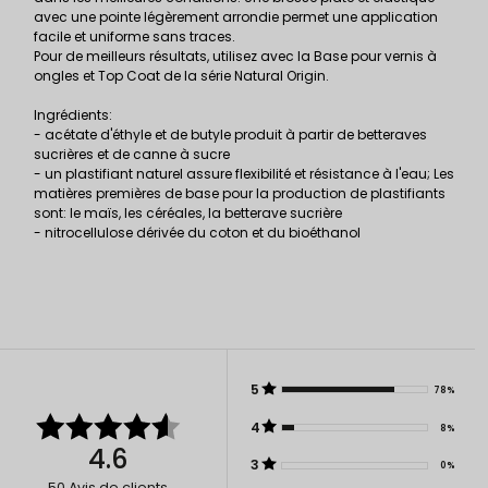
avec une pointe légèrement arrondie permet une application
facile et uniforme sans traces.
Pour de meilleurs résultats, utilisez avec la Base pour vernis à
ongles et Top Coat de la série Natural Origin.
Ingrédients:
- acétate d'éthyle et de butyle produit à partir de betteraves
sucrières et de canne à sucre
- un plastifiant naturel assure flexibilité et résistance à l'eau; Les
matières premières de base pour la production de plastifiants
sont: le maïs, les céréales, la betterave sucrière
- nitrocellulose dérivée du coton et du bioéthanol
5
78%
4
8%
4.6
3
0%
50
Avis de clients