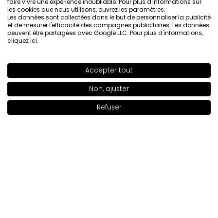
faire vivre une expérience inoubliable. Pour plus d'informations sur
Montrez l'original
les cookies que nous utilisons, ouvrez les paramètres.
Les données sont collectées dans le but de personnaliser la publicité
et de mesurer l'efficacité des campagnes publicitaires. Les données
peuvent être partagées avec Google LLC. Pour plus d'informations,
Małgorzata
vérifié
cliquez ici
.
5
Produit de très bonne qualité, appliqué très bien,
Accepter tout
SHADE
SUMMER WINE 010
sélection de couleurs énorme, et tient sur mes ongles
>
au moins 6 jours.
Non, ajuster
Évaluation d’un produit similaire:
Vernis à ongles Natural
+36
Origin Vernis à ongles Natural Origin LILAC MOOD 005
Refuser
Ajouter au panier
|
19.00€
3/16/2026
0
0
Montrez l'original
Patrycja
vérifié
5
Très joli, couleur neutre, parfaite pour un usage