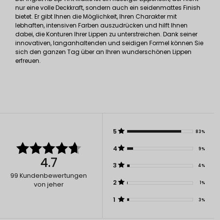
nur eine volle Deckkraft, sondern auch ein seidenmattes Finish
bietet. Er gibt Ihnen die Möglichkeit, Ihren Charakter mit
lebhaften, intensiven Farben auszudrücken und hilft Ihnen
dabei, die Konturen Ihrer Lippen zu unterstreichen. Dank seiner
innovativen, langanhaltenden und seidigen Formel können Sie
sich den ganzen Tag über an Ihren wunderschönen Lippen
erfreuen.
5
83%
4
9%
4.7
3
4%
99
Kundenbewertungen
2
1%
von jeher
1
3%