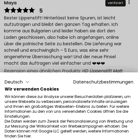
Maya
verifiziert
5
Bester Lippenstift! Hinterlässt keine Spuren, ist leicht
aufzutragen und bleibt den ganzen Tag erhalten. Ich
komme aus Bulgarien und leider haben sie dort den
Laden geschlossen, also habe ich angefangen, online
über die polnische Seite zu bestellen. Die Lieferung war
schnell und erschwinglich – 5 Euro, was eine sehr
angenehme Überraschung war! Und der neue Pinsel
macht das Auftragen viel einfacher und ❤️❤️❤️
Rezension eines ähnlichen Produkts:
HD Lippenstift Matt
(HD Lippenstift Matt: 45)
Deutsch
Datenschutzbestimmungen
6/21/2026
Wir verwenden Cookies
0
0
Wir können diese zur Analyse unserer Besucherdaten platzieren, um
unsere Webseite zu verbessern, personalisierte Inhalte anzuzeigen
und Ihnen ein großartiges Webseiten-Erlebnis zu bieten. Für weitere
Original anzeigen
Informationen zu den von uns verwendeten Cookies öffnen Sie die
Einstellungen.
Die Daten werden zum Zweck der Personalisierung von Werbung und
zur Messung der Wirksamkeit von Werbekampagnen erhoben. Die
Fiona
verifiziert
Daten können mit Google LLC geteilt werden, weitere Informationen
5
finden Sie
hier
.