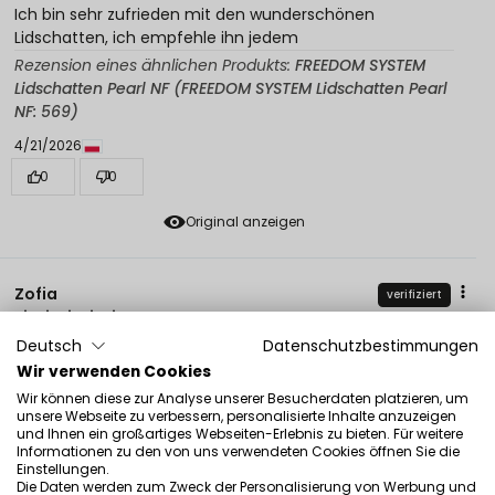
Ich bin sehr zufrieden mit den wunderschönen
Lidschatten, ich empfehle ihn jedem
Rezension eines ähnlichen Produkts:
FREEDOM SYSTEM
Lidschatten Pearl NF (FREEDOM SYSTEM Lidschatten Pearl
NF: 569)
4/21/2026
0
0
Original anzeigen
Zofia
verifiziert
5
Deutsch
Datenschutzbestimmungen
Eine schöne Farbe, so ein Flaschengrün, sie glänzt.
Wir verwenden Cookies
Rezension eines ähnlichen Produkts:
FREEDOM SYSTEM
Lidschatten Pearl NF (FREEDOM SYSTEM Lidschatten Pearl
Wir können diese zur Analyse unserer Besucherdaten platzieren, um
unsere Webseite zu verbessern, personalisierte Inhalte anzuzeigen
NF: 414)
und Ihnen ein großartiges Webseiten-Erlebnis zu bieten. Für weitere
Informationen zu den von uns verwendeten Cookies öffnen Sie die
4/17/2026
Einstellungen.
0
0
Die Daten werden zum Zweck der Personalisierung von Werbung und