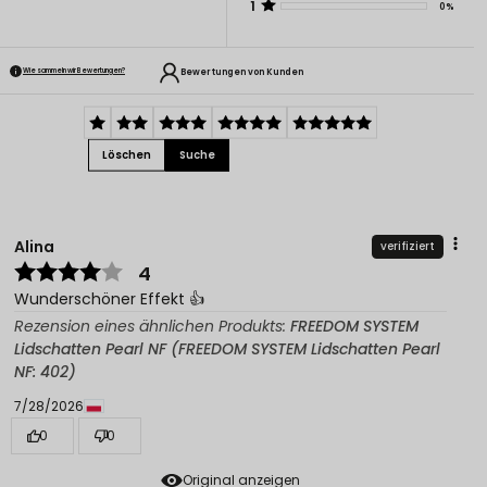
1
0%
Bewertungen von Kunden
Wie sammeln wir Bewertungen?
Löschen
Suche
Alina
verifiziert
4
Wunderschöner Effekt 👍️
Rezension eines ähnlichen Produkts:
FREEDOM SYSTEM
Lidschatten Pearl NF (FREEDOM SYSTEM Lidschatten Pearl
NF: 402)
7/28/2026
0
0
Original anzeigen