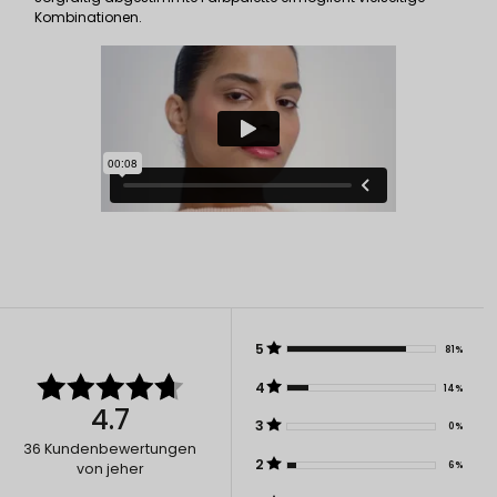
Kombinationen.
5
81%
4
14%
4.7
3
0%
36
Kundenbewertungen
2
6%
von jeher