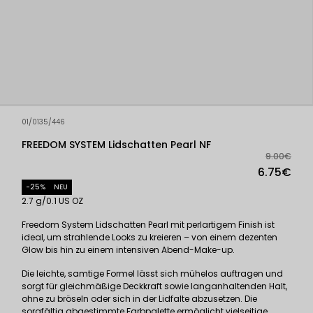
01/0135/446
FREEDOM SYSTEM Lidschatten Pearl NF
9.00€
6.75€
-25%
NEU
2.7 g/0.1 US OZ
Freedom System Lidschatten Pearl mit perlartigem Finish ist
ideal, um strahlende Looks zu kreieren – von einem dezenten
Glow bis hin zu einem intensiven Abend-Make-up.
Die leichte, samtige Formel lässt sich mühelos auftragen und
sorgt für gleichmäßige Deckkraft sowie langanhaltenden Halt,
ohne zu bröseln oder sich in der Lidfalte abzusetzen. Die
sorgfältig abgestimmte Farbpalette ermöglicht vielseitige