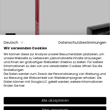
-75%
Deutsch
Datenschutzbestimmungen
Wir verwenden Cookies
Wir können diese zur Analyse unserer Besucherdaten platzieren, um
unsere Webseite zu verbessern, personalisierte Inhalte anzuzeigen
und Ihnen ein großartiges Webseiten-Erlebnis zu bieten. Für weitere
Soft Precision Lipliner
Lippenstift Matte
Informationen zu den von uns verwendeten Cookies öffnen Sie die
12.50€
19.00€
3.13€
Einstellungen.
Die Daten werden zum Zweck der Personalisierung von Werbung und
zur Messung der Wirksamkeit von Werbekampagnen erhoben. Die
Daten können mit Google LLC geteilt werden, weitere Informationen
finden Sie
hier
.
Alle akzeptieren
Schönheit inspiriert von Wissenschaft
SHADE
16
>
Nein, anpassen