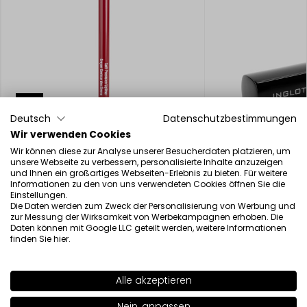
-75%
Deutsch
Datenschutzbestimmungen
Wir verwenden Cookies
Wir können diese zur Analyse unserer Besucherdaten platzieren, um
unsere Webseite zu verbessern, personalisierte Inhalte anzuzeigen
und Ihnen ein großartiges Webseiten-Erlebnis zu bieten. Für weitere
Soft Precision Lipliner
Lippenstift Matte
Informationen zu den von uns verwendeten Cookies öffnen Sie die
12.50€
19.00€
3.13€
Einstellungen.
Die Daten werden zum Zweck der Personalisierung von Werbung und
zur Messung der Wirksamkeit von Werbekampagnen erhoben. Die
Daten können mit Google LLC geteilt werden, weitere Informationen
finden Sie
hier
.
Alle akzeptieren
Schönheit inspiriert von Wissenschaft
SHADE
41
>
Nein, anpassen